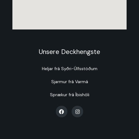
Unsere Deckhengste
Heljar frá Syðri-Úlfsstöðum
Sjarmur frá Varmá
Sprækur frá Íbishóli