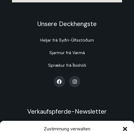
Unsere Deckhengste
Heljar frá Syðri-Úlfsstöðum
Sjarmur frá Varmá
Sprækur frá Íbishóli
Verkaufspferde-Newsletter
Sei einer der Ersten! Melde dich zu unserem
Zustimmung verwalten
Newsletter an und erfahre als Erster, wenn wir wieder