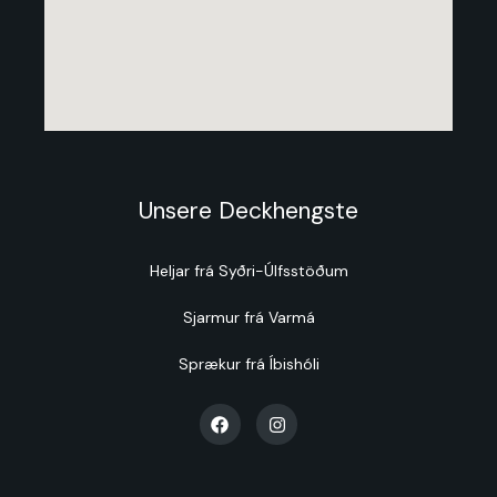
Unsere Deckhengste
Heljar frá Syðri-Úlfsstöðum
Sjarmur frá Varmá
Sprækur frá Íbishóli