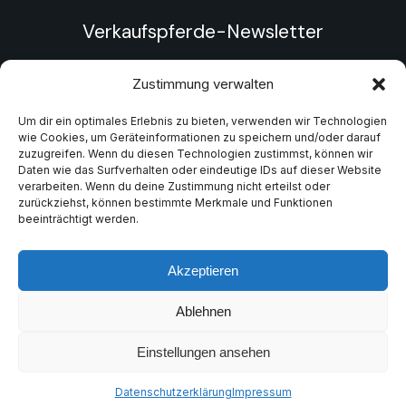
Verkaufspferde-Newsletter
Sei einer der Ersten! Melde dich zu unserem
Zustimmung verwalten
Newsletter an und erfahre als Erster, wenn wir wieder
aktuelle Verkaufspferde anbieten. Bleib informiert
Um dir ein optimales Erlebnis zu bieten, verwenden wir Technologien
und finde deinen Traumtölter!
wie Cookies, um Geräteinformationen zu speichern und/oder darauf
zuzugreifen. Wenn du diesen Technologien zustimmst, können wir
Daten wie das Surfverhalten oder eindeutige IDs auf dieser Website
Verkaufspferde-Newsletter erhalten
verarbeiten. Wenn du deine Zustimmung nicht erteilst oder
zurückziehst, können bestimmte Merkmale und Funktionen
beeinträchtigt werden.
Akzeptieren
Ablehnen
© 2025 Islandpferdezucht Aubachtal – Alle Rechte
vorbehalten.
Einstellungen ansehen
Impressum
Datenschutzerklärung
Datenschutzerklärung
Impressum