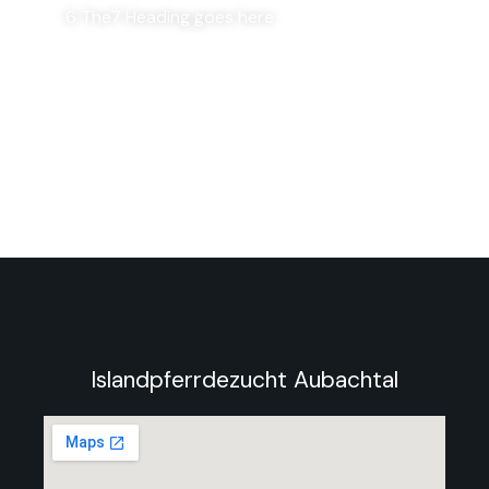
6 The7 Heading goes here
Islandpferrdezucht Aubachtal